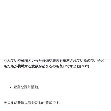
《オススメポイント》
園庭が広くのびのびと遊べる！
園内には様々な種類の木もあるので、自然を感じながら運動をす
る事ができます。息子が通っているやまた幼稚園並に広い園庭な
ので最後まで悩んだ幼稚園でもあります。
うんていや砂場といった設備や遊具も用意されているので、子ど
もたちが挑戦する意欲が起きるのも良いですよね(^O^)
豊富な課外活動。
チロル幼稚園は課外活動が豊富です。